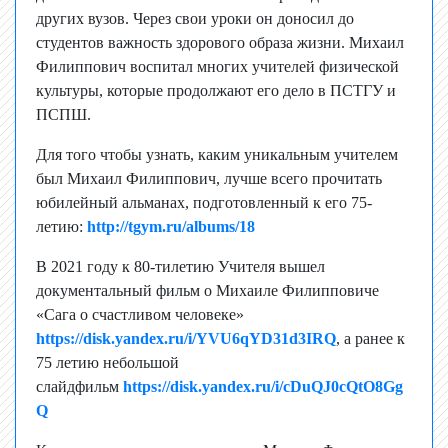
других вузов. Через свои уроки он доносил до
студентов важность здорового образа жизни. Михаил
Филиппович воспитал многих учителей физической
культуры, которые продолжают его дело в ПСТГУ и
ПСПШ.
Для того чтобы узнать, каким уникальным учителем
был Михаил Филиппович, лучше всего прочитать
юбилейный альманах, подготовленный к его 75-
летию:
http://tgym.ru/albums/18
В 2021 году к 80-тилетию Учителя вышел
документальный фильм о Михаиле Филипповиче
«Сага о счастливом человеке»
https://disk.yandex.ru/i/YVU6qYD31d3IRQ
, а ранее к
75 летию небольшой
слайдфильм
https://disk.yandex.ru/i/cDuQJ0cQtO8Gg
Q