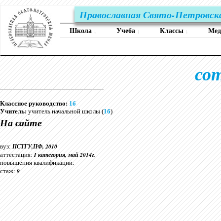
Православная Свято-Петровск
Школа
Учеба
Классы
Ме
↓
↓
↓
со
Классное руководство:
1б
Учитель:
учитель начальной школы (
1б
)
На сайте
ПСТГУ,ПФ, 2010
вуз:
I категория, май 2014г.
аттестация:
повышения квалификации:
9
стаж: