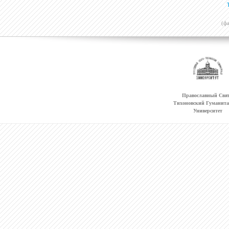
(ф
Православный Свят
Тихоновский Гуманит
Университет