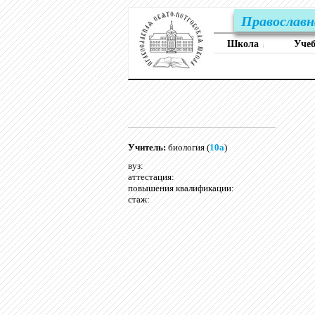
Православн
Школа
Уче
↓
Учитель:
биология (
10а
)
вуз:
аттестация:
повышения квалификации:
стаж: