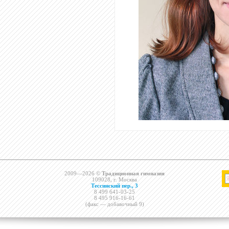
2009—2026 ©
Традиционная гимназия
109028, г. Москва
Тессинский пер., 3
8 499 641-03-25
8 495 916-16-61
(факс — добавочный 9)