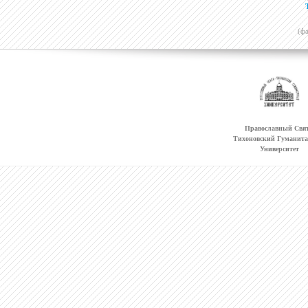
(ф
Православный Свят
Тихоновский Гуманит
Университет