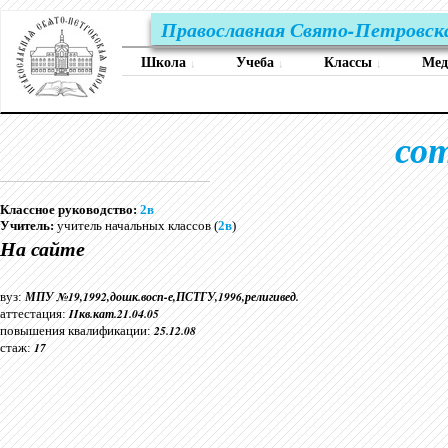
Православная Свято-Петровск
Школа
Учеба
Классы
Ме
↓
↓
↓
со
Классное руководство:
2в
Учитель:
учитель начальных классов (
2в
)
На сайте
МПУ №19,1992,дошк.восп-е,ПСТГУ,1996,религивед.
вуз:
IIкв.кат.21.04.05
аттестация:
25.12.08
повышения квалификации:
17
стаж: